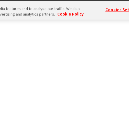
イベントアルバム詳細
a features and to analyse our traffic. We also
Cookies Se
vertising and analytics partners.
Cookie Policy
Prologue
ssimoとWが結婚式場のｲﾒｰｼﾞｷｬﾗｸﾀｰに決定!
ｰﾏにした高層階の式場で､PR撮影を行うとのこと｡