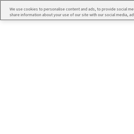
We use cookies to personalise content and ads, to provide social medi
share information about your use of our site with our social media, ad
THE
iDOLM@STER
ア
PORTAL
イド
315
ル
プ
マ
ロ
ス
ダ
タ
ク
ー
ショ
エ
SideM
ン
ム
ブ
エ
マ
ラ
ピ
ス
神速一魂とAlte
ンド
ソ
ア
今回は天空をﾃ
ペ
ー
ー