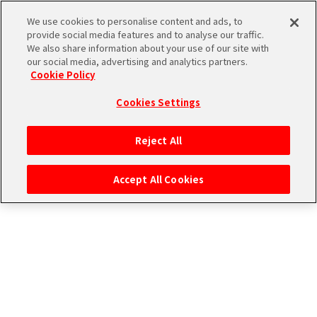
315プロダクション エピソード
We use cookies to personalise content and ads, to
provide social media features and to analyse our traffic.
We also share information about your use of our site with
our social media, advertising and analytics partners.
THE
Cookie Policy
iDOLM@STER
ア
Cookies Settings
PORTAL
イド
315
ル
プ
Reject All
CONNECT WITH STAGE！
マ
ロ
ス
ダ
Accept All Cookies
タ
ク
ー
ショ
エ
SideM
ン
ム
ブ
エ
マ
本番日を迎えてステージに立つその
ラ
ピ
ス
ドルたちに起きた出来事を描く、ステ
ンド
ソ
ア
ーリーです。
ペ
ー
ー