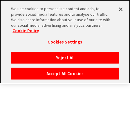
ストーリー検索
We use cookies to personalise content and ads, to
provide social media features and to analyse our traffic.
We also share information about your use of our site with
our social media, advertising and analytics partners.
THE
Cookie Policy
ユニットで検索
iDOLM@STER
ア
Cookies Settings
PORTAL
イド
315
アイドルで検索
ル
プ
Reject All
マ
ロ
タグで検索
ス
ダ
Accept All Cookies
タ
ク
ー
ショ
エ
SideM
ン
ム
ブ
エ
マ
ラ
ピ
ス
検索結果
ンド
ソ
ア
ペ
ー
ー