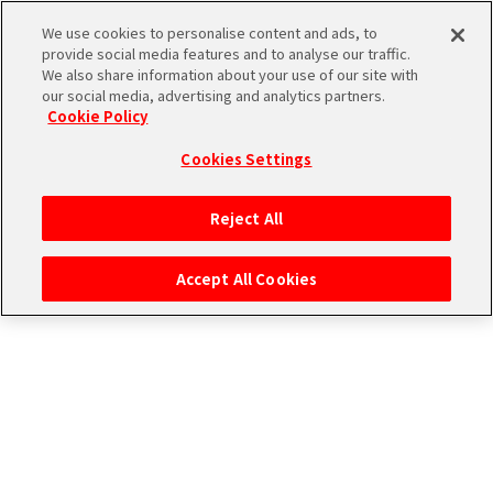
お知らせ詳細
We use cookies to personalise content and ads, to
provide social media features and to analyse our traffic.
We also share information about your use of our site with
our social media, advertising and analytics partners.
THE
Cookie Policy
「アイドルたちの1コマ」ストーリ
iDOLM@STER
ア
2026/05/17
お知らせ
ー追加！
Cookies Settings
PORTAL
イド
315
いつも本サービスをご利用いただき、ありがとうございます。
ル
プ
Reject All
マ
ロ
2026年5月17日(日) 0:00より、「315プロダクション エピソード」の「アイ
ドルたちの1コマ」に新しいストーリーを追加いたしました。
ス
ダ
Accept All Cookies
タ
ク
■タイトル
ー
ショ
エ
オトナの味
SideM
ン
ム
■登場アイドル
ブ
エ
マ
・岡村 直央
・橘 志狼
ラ
ピ
ス
・姫野 かのん
ンド
ソ
ア
ペ
ー
ー