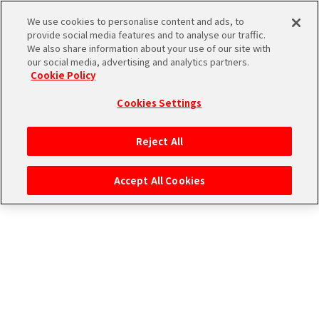
お知らせ詳細
We use cookies to personalise content and ads, to
provide social media features and to analyse our traffic.
We also share information about your use of our site with
our social media, advertising and analytics partners.
THE
Cookie Policy
「アイドルたちの1コマ」ストーリ
iDOLM@STER
ア
2026/07/05
お知らせ
ー追加！
Cookies Settings
PORTAL
イド
315
いつも本サービスをご利用いただき、ありがとうございます。
ル
プ
Reject All
マ
ロ
2026年7月5日(日) 0:00より、「315プロダクション エピソード」の「アイ
ドルたちの1コマ」に新しいストーリーを追加いたしました。
ス
ダ
Accept All Cookies
タ
ク
■タイトル
ー
ショ
エ
心頭滅却すれば
SideM
ン
ム
■登場アイドル
ブ
エ
マ
・紅井 朱雀
・黒野 玄武
ラ
ピ
ス
ンド
ソ
ア
ペ
ー
ー
※注意事項