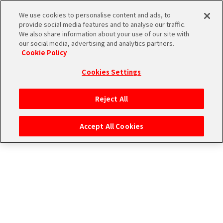
CONNECT WITH MUSIC！詳細
We use cookies to personalise content and ads, to
provide social media features and to analyse our traffic.
We also share information about your use of our site with
our social media, advertising and analytics partners.
THE
Cookie Policy
iDOLM@STER
ア
Cookies Settings
PORTAL
イド
315
ル
プ
Reject All
マ
ロ
ス
ダ
Accept All Cookies
タ
ク
肉体と頭脳を駆使して頂点に立て！
ー
ショ
エ
THE 虎牙道が挑むのはライブコーナーでのパフォーマンス権をかけた
SideM
ン
ム
最強クイズバトル！
ブ
エ
マ
さらに個人戦の勝者に与えられるのは、ライブコーナーでのアピールタ
イム！
ラ
ピ
ス
果たして勝負の行方は……！？
ンド
ソ
ア
登場アイドル
ペ
ー
ー