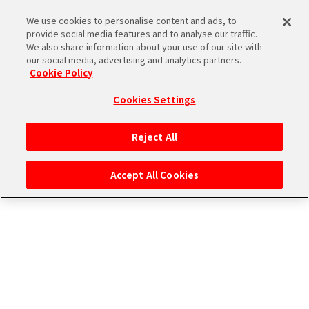
雑誌
We use cookies to personalise content and ads, to
provide social media features and to analyse our traffic.
We also share information about your use of our site with
We are High×Joker!
our social media, advertising and analytics partners.
THE
Cookie Policy
iDOLM@STER
ア
Cookies Settings
PORTAL
イド
315
ル
プ
Reject All
マ
ロ
ス
ダ
Accept All Cookies
タ
ク
ー
ショ
エ
SideM
ン
ム
ブ
エ
マ
ラ
ピ
ス
ンド
ソ
ア
ペ
ー
ー