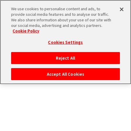
雑誌
We use cookies to personalise content and ads, to
provide social media features and to analyse our traffic.
We also share information about your use of our site with
ﾎﾞｸの夢は平凡な…
our social media, advertising and analytics partners.
THE
Cookie Policy
iDOLM@STER
ア
Cookies Settings
PORTAL
イド
315
ル
プ
Reject All
マ
ロ
ス
ダ
Accept All Cookies
タ
ク
ー
ショ
エ
SideM
ン
ム
ブ
エ
マ
ラ
ピ
ス
ンド
ソ
ア
ペ
ー
ー