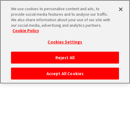
ストーリー検索
We use cookies to personalise content and ads, to
provide social media features and to analyse our traffic.
We also share information about your use of our site with
our social media, advertising and analytics partners.
THE
Cookie Policy
ユニットで検索
iDOLM@STER
ア
Cookies Settings
PORTAL
イド
315
アイドルで検索
ル
プ
Reject All
マ
ロ
タグで検索
ス
ダ
Accept All Cookies
タ
ク
ー
ショ
エ
SideM
ン
ム
ブ
エ
マ
ラ
ピ
ス
検索結果
ンド
ソ
ア
ペ
ー
ー