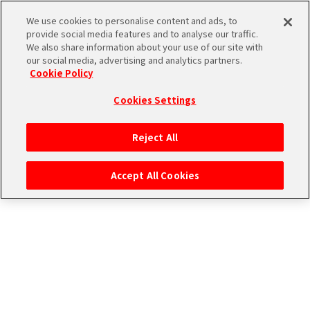
ストーリー検索
We use cookies to personalise content and ads, to
provide social media features and to analyse our traffic.
We also share information about your use of our site with
our social media, advertising and analytics partners.
THE
Cookie Policy
ユニットで検索
iDOLM@STER
ア
Cookies Settings
PORTAL
イド
315
アイドルで検索
ル
プ
Reject All
マ
ロ
タグで検索
ス
ダ
Accept All Cookies
タ
ク
ー
ショ
エ
SideM
ン
ム
ブ
エ
マ
ラ
ピ
ス
検索結果
ンド
ソ
ア
ペ
ー
ー