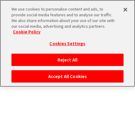
ストーリー検索
We use cookies to personalise content and ads, to
provide social media features and to analyse our traffic.
We also share information about your use of our site with
our social media, advertising and analytics partners.
THE
Cookie Policy
ユニットで検索
iDOLM@STER
ア
Cookies Settings
PORTAL
イド
315
アイドルで検索
ル
プ
Reject All
マ
ロ
タグで検索
ス
ダ
Accept All Cookies
タ
ク
ー
ショ
エ
SideM
ン
ム
ブ
エ
マ
ラ
ピ
ス
検索結果
ンド
ソ
ア
ペ
ー
ー