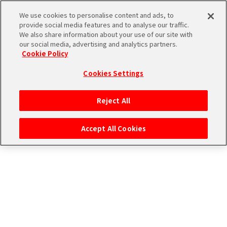
ストーリー検索
We use cookies to personalise content and ads, to
provide social media features and to analyse our traffic.
We also share information about your use of our site with
our social media, advertising and analytics partners.
THE
Cookie Policy
ユニットで検索
iDOLM@STER
ア
Cookies Settings
PORTAL
イド
315
アイドルで検索
ル
プ
Reject All
マ
ロ
タグで検索
ス
ダ
Accept All Cookies
タ
ク
ー
ショ
エ
SideM
ン
ム
ブ
エ
マ
ラ
ピ
ス
検索結果
ンド
ソ
ア
ペ
ー
ー