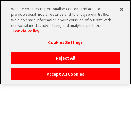
ストーリー検索
We use cookies to personalise content and ads, to
provide social media features and to analyse our traffic.
We also share information about your use of our site with
our social media, advertising and analytics partners.
THE
Cookie Policy
ユニットで検索
iDOLM@STER
ア
Cookies Settings
PORTAL
イド
315
アイドルで検索
ル
プ
Reject All
マ
ロ
タグで検索
ス
ダ
Accept All Cookies
タ
ク
ー
ショ
エ
SideM
ン
ム
ブ
エ
マ
ラ
ピ
ス
検索結果
ンド
ソ
ア
ペ
ー
ー