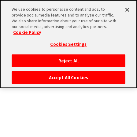
ストーリー検索
We use cookies to personalise content and ads, to
provide social media features and to analyse our traffic.
We also share information about your use of our site with
our social media, advertising and analytics partners.
THE
Cookie Policy
ユニットで検索
iDOLM@STER
ア
Cookies Settings
PORTAL
イド
315
アイドルで検索
ル
プ
Reject All
マ
ロ
タグで検索
ス
ダ
Accept All Cookies
タ
ク
ー
ショ
エ
SideM
ン
ム
ブ
エ
マ
ラ
ピ
ス
検索結果
ンド
ソ
ア
ペ
ー
ー