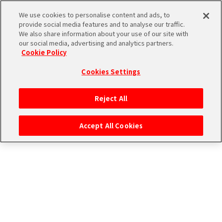
ストーリー検索
We use cookies to personalise content and ads, to
provide social media features and to analyse our traffic.
We also share information about your use of our site with
our social media, advertising and analytics partners.
THE
Cookie Policy
ユニットで検索
iDOLM@STER
ア
Cookies Settings
PORTAL
イド
315
アイドルで検索
ル
プ
Reject All
マ
ロ
タグで検索
ス
ダ
Accept All Cookies
タ
ク
ー
ショ
エ
SideM
ン
ム
ブ
エ
マ
ラ
ピ
ス
検索結果
ンド
ソ
ア
ペ
ー
ー