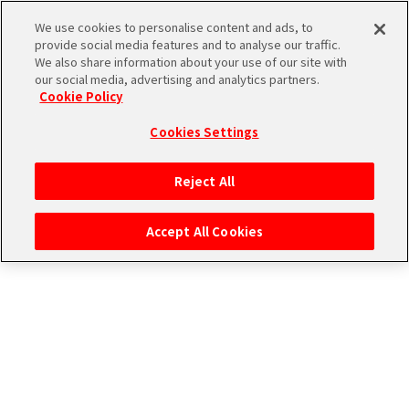
お知らせ詳細
We use cookies to personalise content and ads, to
provide social media features and to analyse our traffic.
We also share information about your use of our site with
our social media, advertising and analytics partners.
THE
Cookie Policy
「アイドルたちの1コマ」ストーリ
iDOLM@STER
ア
2026/04/18
お知らせ
ー追加！
Cookies Settings
PORTAL
イド
315
いつも本サービスをご利用いただき、ありがとうございます。
ル
プ
Reject All
マ
ロ
2026年4月18日(土) 0:00より、「315プロダクション エピソード」の「アイ
ドルたちの1コマ」に新しいストーリーを追加いたしました。
ス
ダ
Accept All Cookies
タ
ク
■タイトル
ー
ショ
エ
強制スリープ
SideM
ン
ム
■登場アイドル
ブ
エ
マ
・天道 輝
・桜庭 薫
ラ
ピ
ス
・柏木 翼
ンド
ソ
ア
ペ
ー
ー