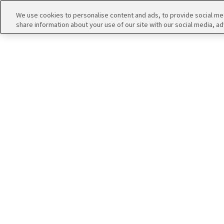
We use cookies to personalise content and ads, to provide social medi
share information about your use of our site with our social media, ad
THE
iDOLM@STER
ア
PORTAL
イド
315
ル
プ
マ
ロ
ス
ダ
タ
ク
ー
ショ
エ
SideM
ン
ム
ブ
エ
マ
ラ
ピ
ス
登場アイド
ンド
ソ
ア
ペ
ー
ー