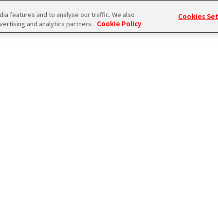
CONNECT WITH MUSIC！詳細
a features and to analyse our traffic. We also
Cookies Se
vertising and analytics partners.
Cookie Policy
『パッションチャレンジ』の企画で、新しくできた商業施設のPRをすることにな
ったC.FIRST。
『現役高校生のオフ』をテーマに、様々な企画に挑戦する。
ル