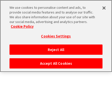
雑誌
We use cookies to personalise content and ads, to
provide social media features and to analyse our traffic.
We also share information about your use of our site with
今よりは
our social media, advertising and analytics partners.
THE
Cookie Policy
iDOLM@STER
ア
Cookies Settings
PORTAL
イド
315
ル
プ
Reject All
マ
ロ
ス
ダ
Accept All Cookies
タ
ク
ー
ショ
エ
SideM
ン
ム
ブ
エ
マ
ラ
ピ
ス
ンド
ソ
ア
ペ
ー
ー