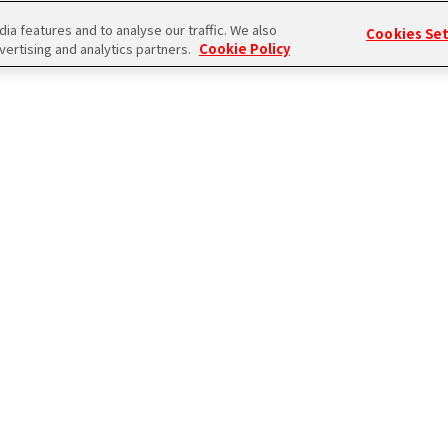
雑誌
a features and to analyse our traffic. We also
Cookies Se
vertising and analytics partners.
Cookie Policy
見て良し､食べて良し