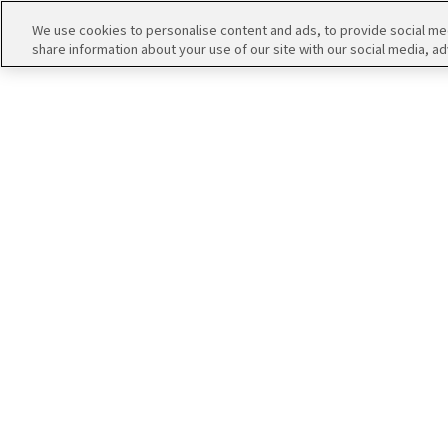
We use cookies to personalise content and ads, to provide social medi
share information about your use of our site with our social media, ad
THE
iDOLM@STER
ア
PORTAL
イド
315
ル
プ
マ
ロ
ス
ダ
タ
ク
ー
ショ
エ
SideM
ン
ム
ブ
エ
マ
ラ
ピ
ス
ンド
ソ
ア
ペ
ー
ー