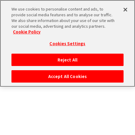
雑誌詳細
We use cookies to personalise content and ads, to
provide social media features and to analyse our traffic.
We also share information about your use of our site with
our social media, advertising and analytics partners.
夢のはじまり 前編
THE
Cookie Policy
iDOLM@STER
ア
Cookies Settings
PORTAL
イド
315
ル
プ
Reject All
マ
ロ
ス
ダ
Accept All Cookies
タ
ク
ー
ショ
エ
SideM
ン
ム
ブ
エ
マ
ラ
ピ
ス
ンド
ソ
ア
ペ
ー
ー