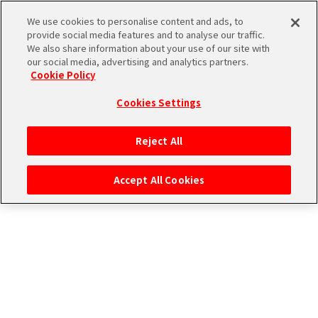
雑誌詳細
We use cookies to personalise content and ads, to
provide social media features and to analyse our traffic.
We also share information about your use of our site with
our social media, advertising and analytics partners.
vol.11 もふもふえん
THE
Cookie Policy
iDOLM@STER
ア
Cookies Settings
PORTAL
イド
315
ル
プ
Reject All
マ
ロ
ス
ダ
Accept All Cookies
タ
ク
ー
ショ
エ
SideM
ン
ム
ブ
エ
マ
ラ
ピ
ス
ンド
ソ
ア
ペ
ー
ー